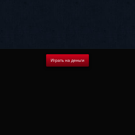
Играть на деньги