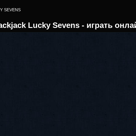
Y SEVENS
ckjack Lucky Sevens - играть онла