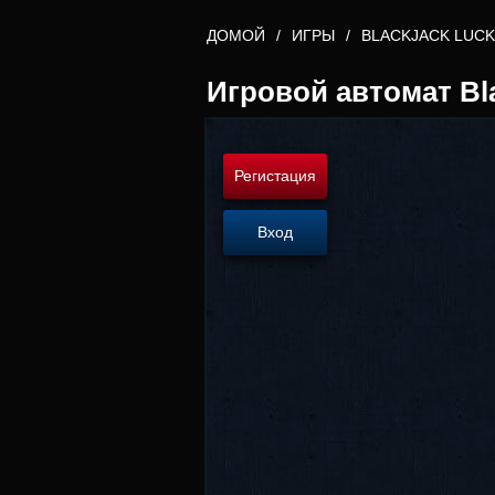
ДОМОЙ
ИГРЫ
BLACKJACK LUCK
Игровой автомат Bla
Регистация
Вход