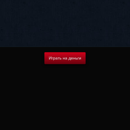
Играть на деньги