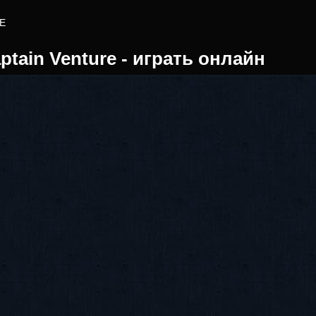
E
tain Venture - играть онлайн