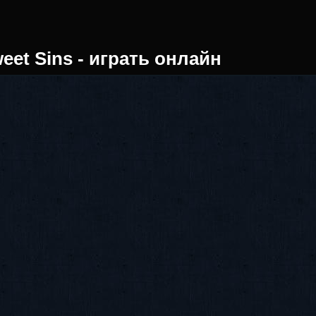
et Sins - играть онлайн