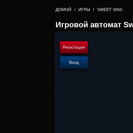
ДОМОЙ
ИГРЫ
SWEET SINS
Игровой автомат Swe
Регистация
Вход