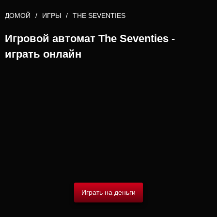
ДОМОЙ
ИГРЫ
THE SEVENTIES
Игровой автомат The Seventies -
играть онлайн
Играть на деньги