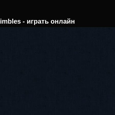
imbles - играть онлайн