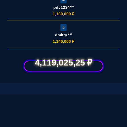
pdv1234***
1,160,000 ₽
5
dmitry.***
1,140,000 ₽
4,119,025,25
₽