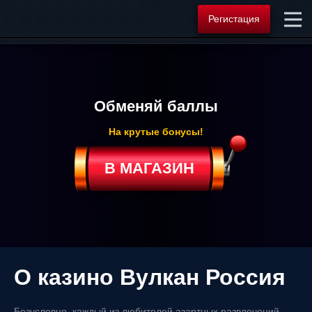
Регистация
Личный доступ в клуб Вулкан
Ныряй в океан призов
Знаешь промокод?
Обменяй баллы
Азартная игра без блокировок!
Активируй его прямо сейчас!
Турниры ждут тебя!
На крутые бонусы!
ПОЛУЧИТЬ БОНУС
УЧАСТВОВАТЬ
ПОДРОБНЕЕ
В МАГАЗИН
О казино Вулкан Россия
Безусловно, каждый из любителей азартных развлечений