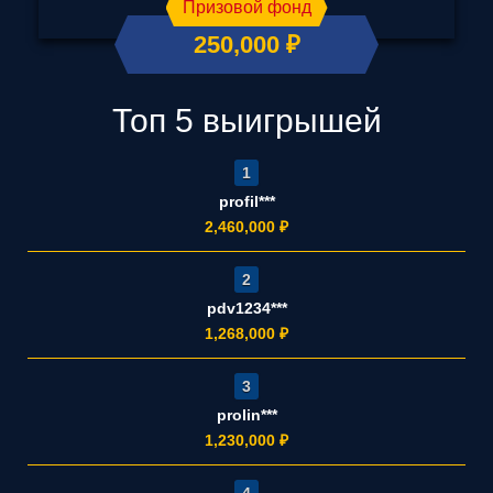
Призовой фонд
250,000 ₽
Топ 5 выигрышей
1
profil***
2,460,000 ₽
2
pdv1234***
1,268,000 ₽
3
prolin***
1,230,000 ₽
4