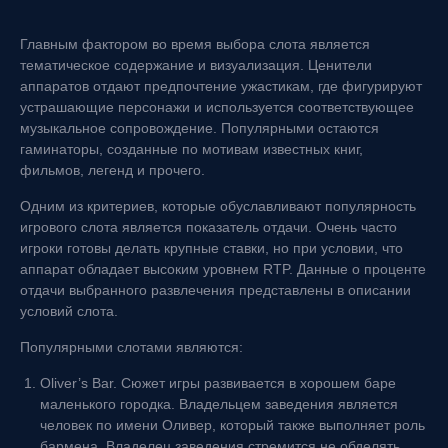
Главным фактором во время выбора слота является
тематическое содержание и визуализация. Ценители
аппаратов отдают предпочтение ужастикам, где фигурируют
устрашающие персонажи и используется соответствующее
музыкальное сопровождение. Популярными остаются
гаминаторы, созданные по мотивам известных книг,
фильмов, легенд и прочего.
Одним из критериев, которые обуславливают популярность
игрового слота является показатель отдачи. Очень часто
игроки готовы делать крупные ставки, но при условии, что
аппарат обладает высоким уровнем RTP. Данные о проценте
отдачи выбранного развлечения представлены в описании
условий слота.
Популярными слотами являются:
Oliver’s Bar. Сюжет игры развивается в хорошем баре
маленького городка. Владельцем заведения является
человек по имени Оливер, который также выполняет роль
бармена. Владелец заведения стремится не обделять