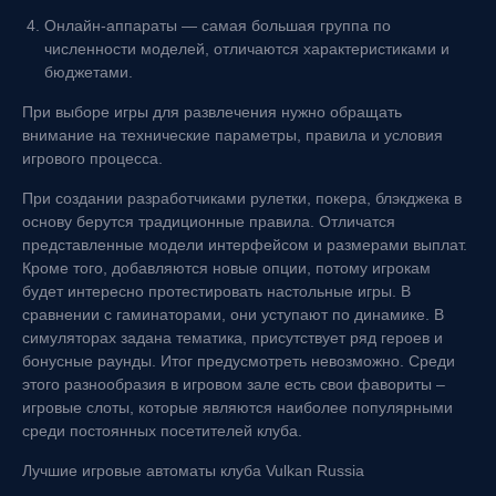
Онлайн-аппараты — самая большая группа по
численности моделей, отличаются характеристиками и
бюджетами.
При выборе игры для развлечения нужно обращать
внимание на технические параметры, правила и условия
игрового процесса.
При создании разработчиками рулетки, покера, блэкджека в
основу берутся традиционные правила. Отличатся
представленные модели интерфейсом и размерами выплат.
Кроме того, добавляются новые опции, потому игрокам
будет интересно протестировать настольные игры. В
сравнении с гаминаторами, они уступают по динамике. В
симуляторах задана тематика, присутствует ряд героев и
бонусные раунды. Итог предусмотреть невозможно. Среди
этого разнообразия в игровом зале есть свои фавориты –
игровые слоты, которые являются наиболее популярными
среди постоянных посетителей клуба.
Лучшие игровые автоматы клуба Vulkan Russia