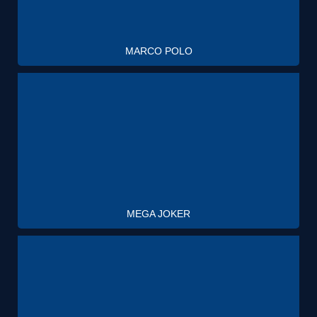
MARCO POLO
MEGA JOKER