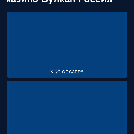
KING OF CARDS