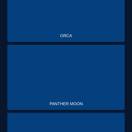
ORCA
PANTHER MOON