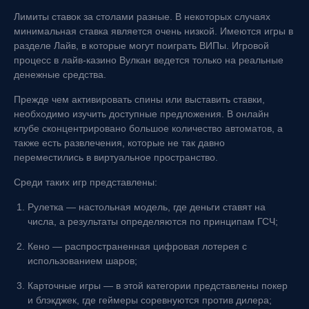
Лимиты ставок за столами разные. В некоторых случаях
минимальная ставка является очень низкой. Имеются игры в
разделе Лайв, в которые могут поиграть ВИПы. Игровой
процесс в лайв-казино Вулкан ведется только на реальные
денежные средства.
Прежде чем активировать спины или выставить ставки,
необходимо изучить доступные предложения. В онлайн
клубе сконцентрировано большое количество автоматов, а
также есть развлечения, которые не так давно
переместились в виртуальное пространство.
Среди таких игр представлены:
Рулетка — настольная модель, где деньги ставят на
числа, а результаты определяются по принципам ГСЧ;
Кено — распространенная цифровая лотерея с
использованием шаров;
Карточные игры — в этой категории представлены покер
и блэкджек, где геймеры соревнуются против дилера;