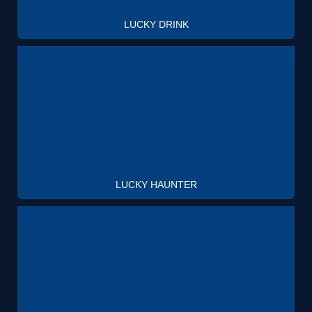
LUCKY DRINK
LUCKY HAUNTER