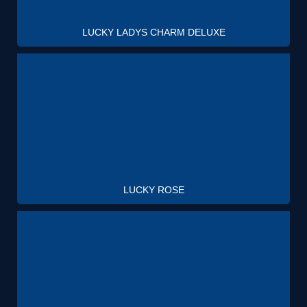
LUCKY LADYS CHARM DELUXE
LUCKY ROSE