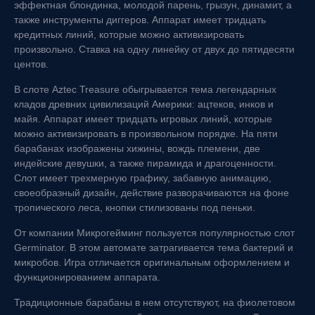
эффектная блондинка, молодой парень, грызун, динамит, а
также инструменты диггеров. Аппарат имеет тридцать
кредитных линий, которые можно активизировать
произвольно. Ставка на одну линейку от двух до пятидесяти
центов.
В слоте Aztec Treasure обыгрывается тема легендарных
кладов древних цивилизаций Америки: ацтеков, инков и
майя. Аппарат имеет тридцать игровых линий, которые
можно активизировать в произвольном порядке. На пяти
барабанах изображены хижины, вождь племени, две
индейские девушки, а также пирамида и драгоценности.
Слот имеет трехмерную графику, забавную анимацию,
своеобразный дизайн, действие разворачиваются на фоне
тропического леса, кнопки стилизованы под пеньки.
От компании Микрогейминг пользуется популярностью слот
Germinator. В этом автомате затрагивается тема бактерий и
микробов. Игра отличается оригинальным оформлением и
функционированием аппарата.
Традиционные барабаны в нем отсутствуют, на фиолетовом