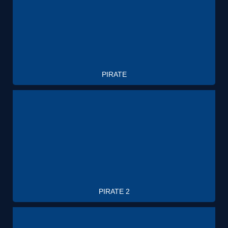
PIRATE
PIRATE 2