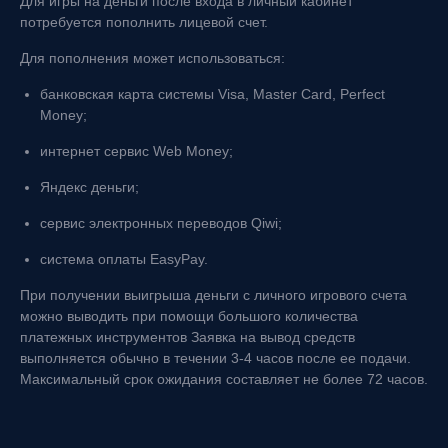
Для игры на деньги после входа в личный кабинет
потребуется пополнить лицевой счет.
Для пополнения может использоваться:
банковская карта системы Visa, Master Card, Perfect
Money;
интернет сервис Web Money;
Яндекс деньги;
сервис электронных переводов Qiwi;
система оплаты EasyPay.
При получении выигрыша деньги с личного игрового счета
можно выводить при помощи большого количества
платежных инструментов Заявка на вывод средств
выполняется обычно в течении 3-4 часов после ее подачи.
Максимальный срок ожидания составляет не более 72 часов.