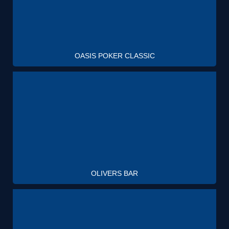
OASIS POKER CLASSIC
OLIVERS BAR