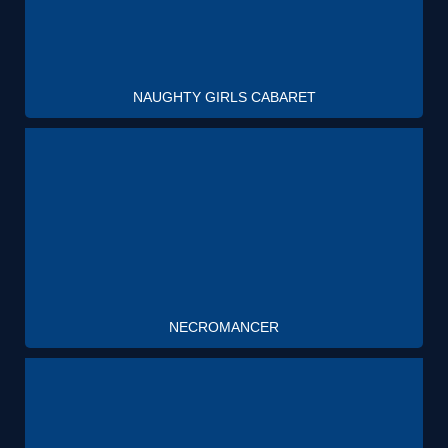
NAUGHTY GIRLS CABARET
NECROMANCER